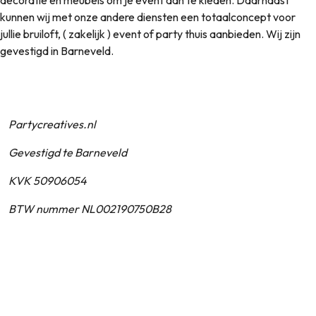
decoratie en meubels om je event aan te kleden. Daarnaast
kunnen wij met onze andere diensten een totaalconcept voor
jullie bruiloft, ( zakelijk ) event of party thuis aanbieden. Wij zijn
gevestigd in Barneveld.
Partycreatives.nl
Gevestigd te Barneveld
KVK 50906054
BTW nummer NL002190750B28