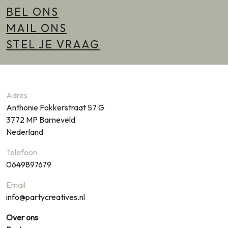
BEL ONS
MAIL ONS
STEL JE VRAAG
Adres
Anthonie Fokkerstraat 57 G
3772 MP
Barneveld
Nederland
Telefoon
0649897679
Email
info@partycreatives.nl
Over ons