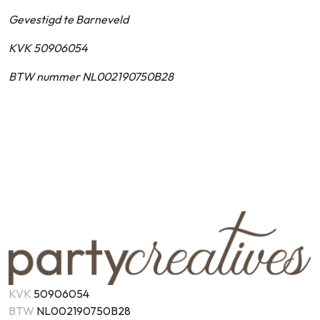
Gevestigd te Barneveld
KVK 50906054
BTW nummer NL002190750B28
KVK
50906054
BTW
NL002190750B28