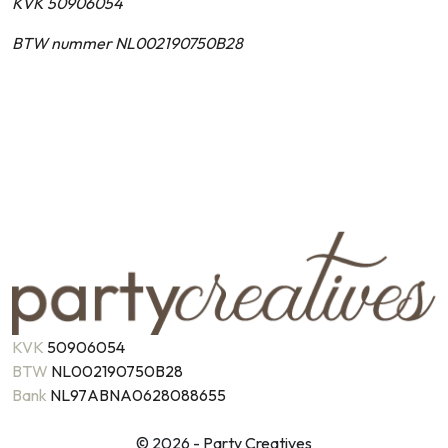
KVK 50906054
BTW nummer NL002190750B28
KVK
50906054
BTW
NL002190750B28
Bank
NL97ABNA0628088655
© 2026 - Party Creatives