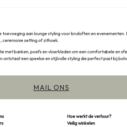
oie toevoeging aan lounge styling voor bruiloften en evenementen
ek, ceremonie setting of zithoek.
ie met banken, poefs en vloerkleden om een comfortabele en sfee
 ontstaat een speelse en stijlvolle styling die perfect past bij bo
MAIL ONS
ns
Hoe werkt de verhuur?
rs
Veilig winkelen