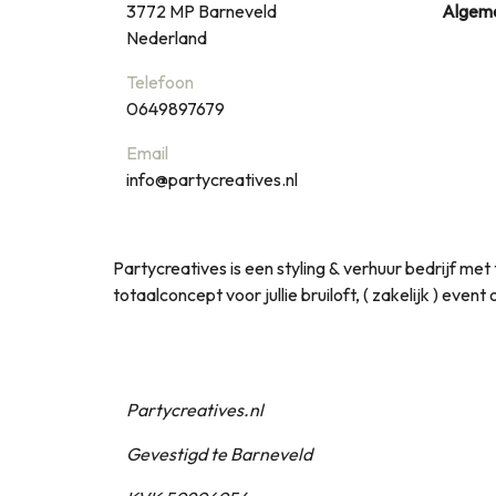
3772 MP
Barneveld
Algem
Nederland
Telefoon
0649897679
Email
info@partycreatives.nl
Partycreatives is een styling & verhuur bedrijf m
totaalconcept voor jullie bruiloft, ( zakelijk ) even
Partycreatives.nl
Gevestigd te Barneveld