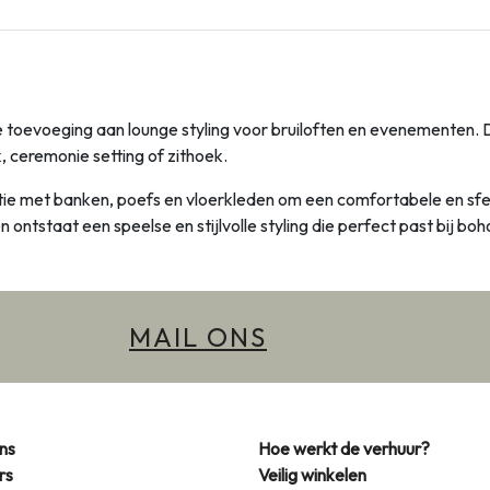
oie toevoeging aan lounge styling voor bruiloften en evenementen
ek, ceremonie setting of zithoek.
ie met banken, poefs en vloerkleden om een comfortabele en sfee
 ontstaat een speelse en stijlvolle styling die perfect past bij bo
MAIL ONS
ns
Hoe werkt de verhuur?
rs
Veilig winkelen