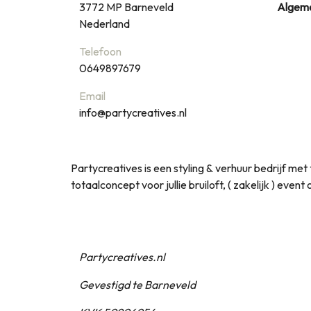
3772 MP
Barneveld
Algem
Nederland
Telefoon
0649897679
Email
info@partycreatives.nl
Partycreatives is een styling & verhuur bedrijf m
totaalconcept voor jullie bruiloft, ( zakelijk ) even
Partycreatives.nl
Gevestigd te Barneveld