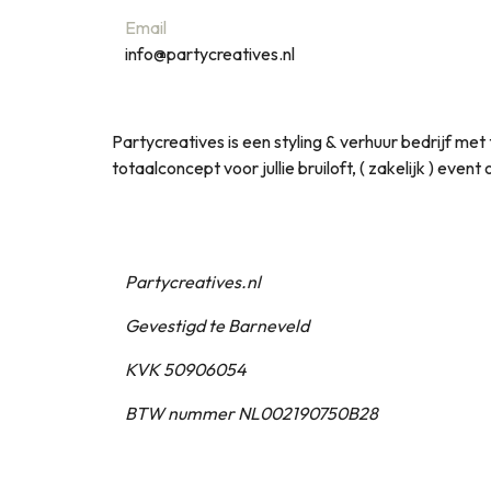
Email
info@partycreatives.nl
Partycreatives is een styling & verhuur bedrijf m
totaalconcept voor jullie bruiloft, ( zakelijk ) even
Partycreatives.nl
Gevestigd te Barneveld
KVK 50906054
BTW nummer NL002190750B28