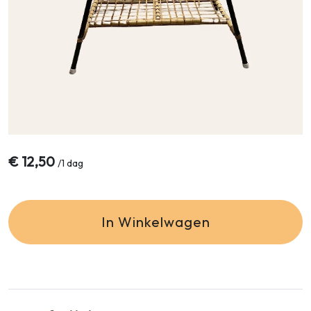
€
12,50
/
1 dag
In Winkelwagen