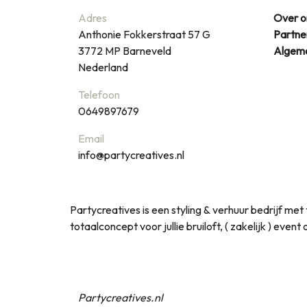
Adres
Over o
Anthonie Fokkerstraat 57 G
Partne
3772 MP
Barneveld
Algem
Nederland
Telefoon
0649897679
Email
info@partycreatives.nl
Partycreatives is een styling & verhuur bedrijf m
totaalconcept voor jullie bruiloft, ( zakelijk ) even
Partycreatives.nl