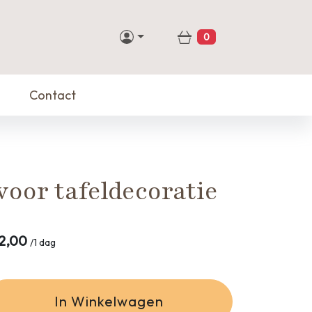
0
Winkelwagen
Contact
oor tafeldecoratie
2,00
/
1 dag
In Winkelwagen