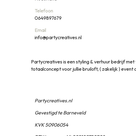
Telefoon
0649897679
Email
info@partycreatives.nl
Partycreatives is een styling & verhuur bedrijf m
totaalconcept voor jullie bruiloft, ( zakelijk ) even
Partycreatives.nl
Gevestigd te Barneveld
KVK 50906054