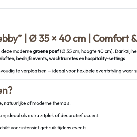
by” | Ø 35 × 40 cm | Comfort &
met deze moderne
groene poef
(Ø 35 cm, hoogte 40 cm). Dankzij het
iloften, bedrijfsevents, wachtruimtes en hospitality-settings
.
eenvoudig te verplaatsen — ideaal voor flexibele eventstyling waa
en?
e, natuurlijke of moderne thema’s.
; ideaal als extra zitplek of decoratief accent.
schikt voor intensief gebruik tijdens events.