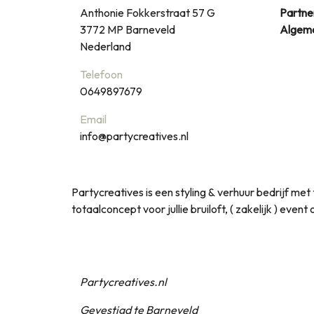
Anthonie Fokkerstraat 57 G
Partne
3772 MP
Barneveld
Algem
Nederland
Telefoon
0649897679
Email
info@partycreatives.nl
Partycreatives is een styling & verhuur bedrijf m
totaalconcept voor jullie bruiloft, ( zakelijk ) even
Partycreatives.nl
Gevestigd te Barneveld