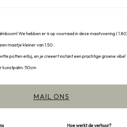
palmboom! We hebben er 4 op voorraad in deze maatvoering ( 1.80
en maatje kleiner van 1.50.
itte potten erbij, en je creeert instant een prachtige groene vibe!
r kunstpalm: 110cm
MAIL ONS
ns
Hoe werkt de verhuur?