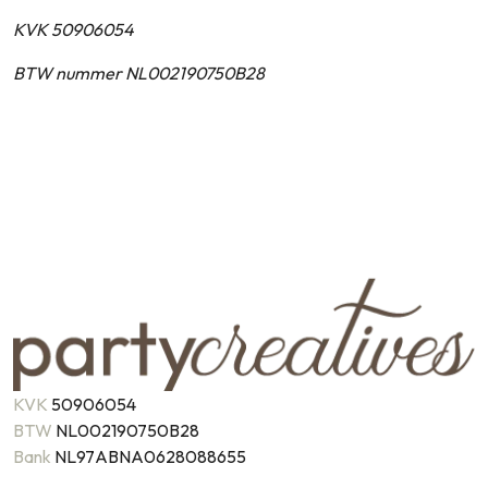
KVK 50906054
BTW nummer NL002190750B28
KVK
50906054
BTW
NL002190750B28
Bank
NL97ABNA0628088655