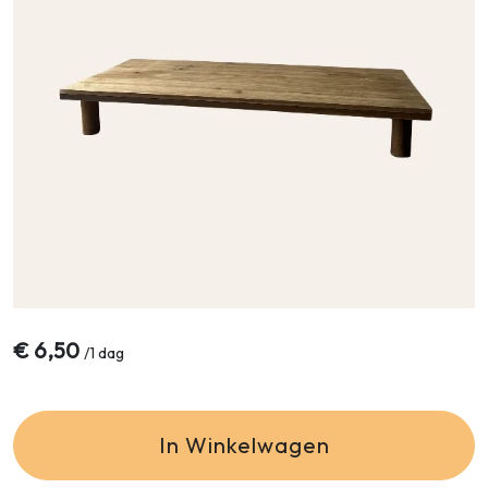
€
6,50
/
1 dag
In Winkelwagen