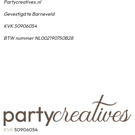
Partycreatives.nl
Gevestigd te Barneveld
KVK 50906054
BTW nummer NL002190750B28
KVK
50906054