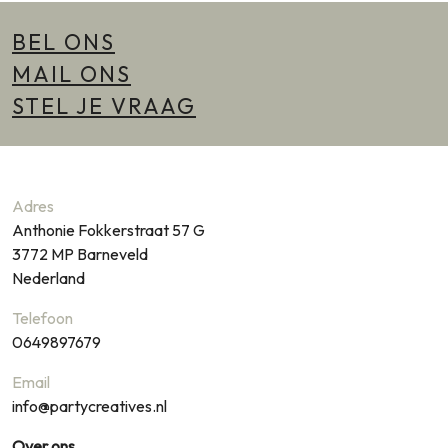
BEL ONS
MAIL ONS
STEL JE VRAAG
Adres
Anthonie Fokkerstraat 57 G
3772 MP
Barneveld
Nederland
Telefoon
0649897679
Email
info@partycreatives.nl
Over ons