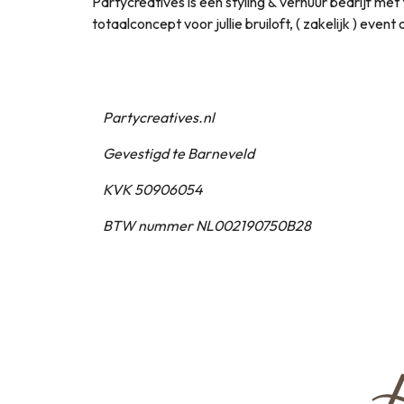
Partycreatives is een styling & verhuur bedrijf m
totaalconcept voor jullie bruiloft, ( zakelijk ) even
Partycreatives.nl
Gevestigd te Barneveld
KVK 50906054
BTW nummer NL002190750B28