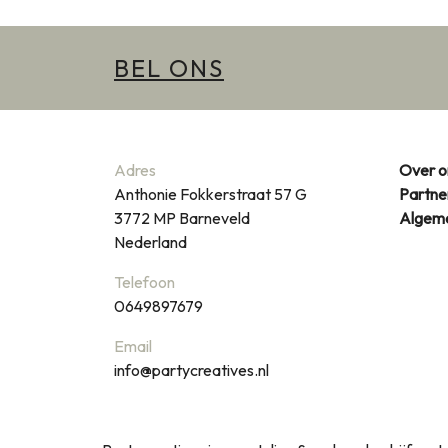
BEL ONS
Adres
Over o
Anthonie Fokkerstraat 57 G
Partne
3772 MP
Barneveld
Algem
Nederland
Telefoon
0649897679
Email
info@partycreatives.nl