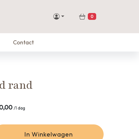
0
Winkelwagen
Contact
d rand
0,00
/
1 dag
In Winkelwagen