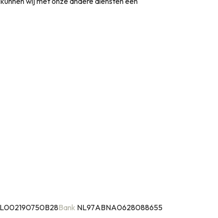
t kunnen wij met onze andere diensten een
L002190750B28
Bank
NL97ABNA0628088655