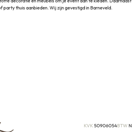
et toffe decoratie en meubels om je event aan te kleden. Daarnaas
t of party thuis aanbieden. Wij zijn gevestigd in Barneveld.
KVK
50906054
BTW
N