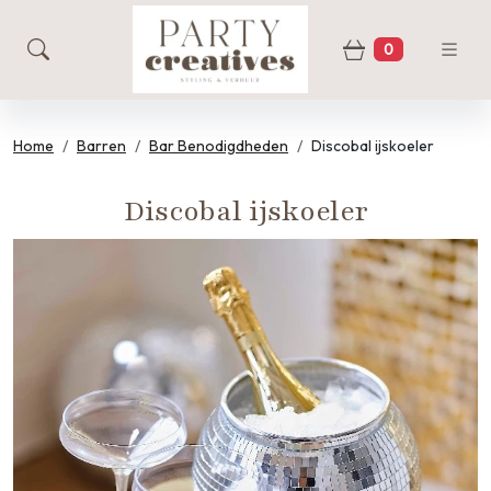
0
zoeken
Winkelwage
Home
Barren
Bar Benodigdheden
Discobal ijskoeler
Discobal ijskoeler