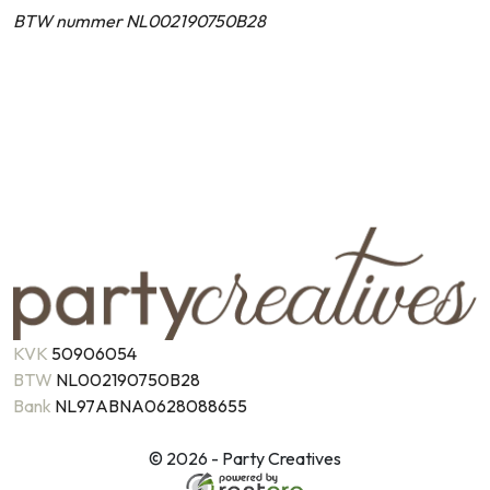
BTW nummer NL002190750B28
KVK
50906054
BTW
NL002190750B28
Bank
NL97ABNA0628088655
© 2026 - Party Creatives