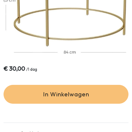
€
30,00
/
1 dag
In Winkelwagen