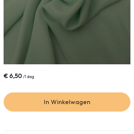
€
6,50
/
1 dag
In Winkelwagen