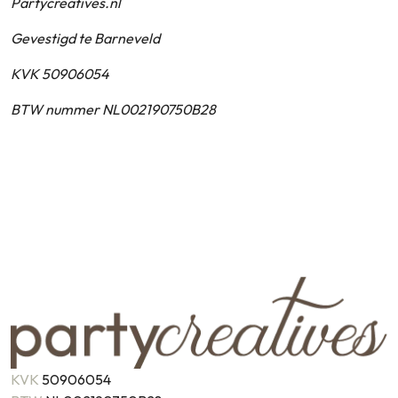
Partycreatives.nl
Gevestigd te Barneveld
KVK 50906054
BTW nummer NL002190750B28
KVK
50906054