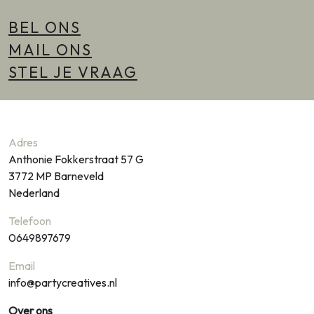
BEL ONS
MAIL ONS
STEL JE VRAAG
Adres
Anthonie Fokkerstraat 57 G
3772 MP
Barneveld
Nederland
Telefoon
0649897679
Email
info@partycreatives.nl
Over ons